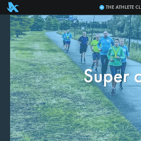
THE ATHLETE C
Super c