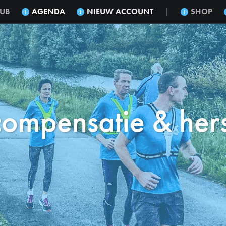
LUB
AGENDA
NIEUW ACCOUNT
SHOP
|
ompensatie & hers