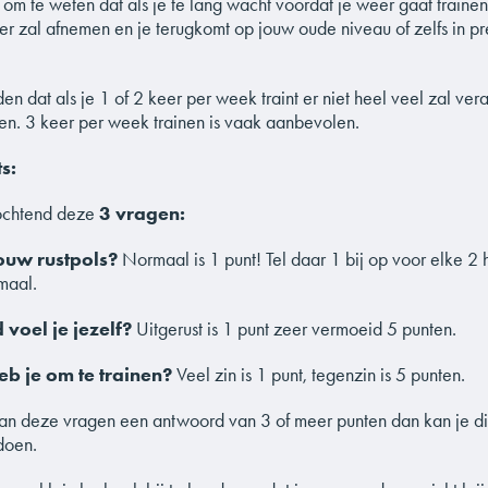
m te weten dat als je te lang wacht voordat je weer gaat trainen
r zal afnemen en je terugkomt op jouw oude niveau of zelfs in p
den dat als je 1 of 2 keer per week traint er niet heel veel zal ve
en. 3 keer per week trainen is vaak aanbevolen.
s:
 ochtend deze
3 vragen:
ouw rustpols?
Normaal is 1 punt! Tel daar 1 bij op voor elke 2 
maal.
voel je jezelf?
Uitgerust is 1 punt zeer vermoeid 5 punten.
eb je om te trainen?
Veel zin is 1 punt, tegenzin is 5 punten.
an deze vragen een antwoord van 3 of meer punten dan kan je d
doen.