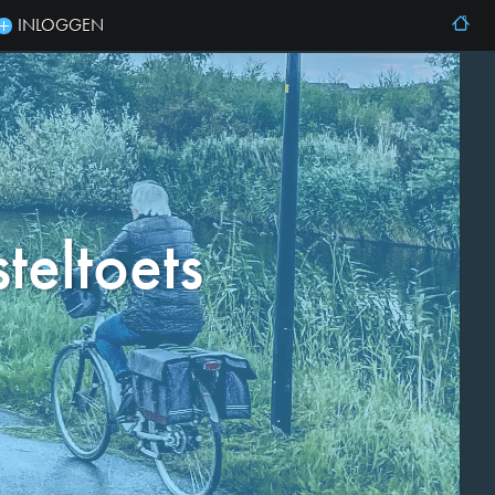
INLOGGEN
teltoets