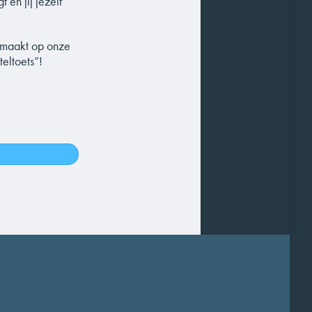
 en jij jezelf
gemaakt op onze
eltoets”!