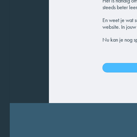
Het is handig om
steeds beter lee
En weet je wat s
website. In jouw
Nu kan je nog sp