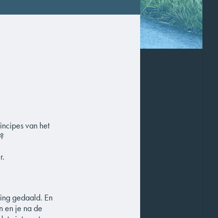
incipes van het
s?
r.
ning gedaald. En
n en je na de