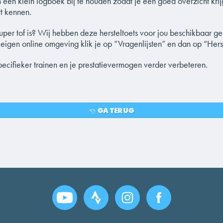
 een klein logboek bij te houden zodat je een goed overzicht krijgt
rt kennen.
uper tof is? Wij hebben deze hersteltoets voor jou beschikbaar 
 eigen online omgeving klik je op “Vragenlijsten” en dan op “Herst
ecifieker trainen en je prestatievermogen verder verbeteren.
GA TERUG