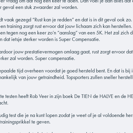
eer vraag om dat nog een keer te doen. Dan voel je aan alles dat 
er geval een stuk zwaarder zal worden.
dt vaak gezegd “Rust kan je redden” en dat is in dit geval ook zo
en training zorgt rust ervoor dat jouw lichaam zich kan herstellen
n tegen nog een keer zo’n “aanslag” van een 5K. Het zal zich da
n dat ietsje sterker worden is Super Compensatie.
aardoor jouw prestatievermogen omlaag gaat, rust zorgt ervoor dat
sterker zal worden. Super compensatie.
paalde tijd overheen voordat je goed hersteld bent. En dat is bij
fhankelijk van jouw getraindheid. Topsporters zullen sneller herstel
f te testen heeft Rob Veer in zijn boek De TIEN de HALVE en de H
acht.
udig test die je na kunt lopen zodat je weet of je al voldoende he
trainingsprikkel te geven.