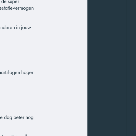
 de super
restatievermogen
randeren in jouw
hartslagen hoger
ie dag beter nog