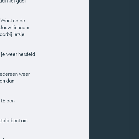
dat niet gaat
. Want na de
. Jouw lichaam
arbij ietsje
 je weer hersteld
 iedereen weer
len dan
ELE een
rsteld bent om