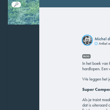
Michel d
Artikel 
BLOG
In het boek van 
hardlopen. Een v
We leggen het je
Super Compen
Als je traint ma
dat is uiteraard