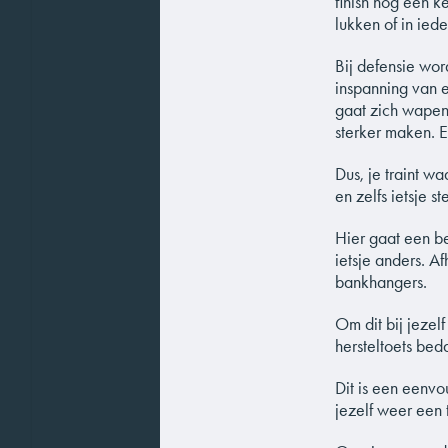
finish nog een k
lukken of in ied
Bij defensie wor
inspanning van e
gaat zich wapene
sterker maken. E
Dus, je traint w
en zelfs ietsje 
Hier gaat een be
ietsje anders. A
bankhangers.
Om dit bij jezel
hersteltoets bed
Dit is een eenvo
jezelf weer een 