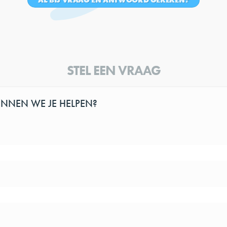
STEL EEN VRAAG
NEN WE JE HELPEN?
jk om met ons in contact te komen via de Facebook pagina. Zie de social media link