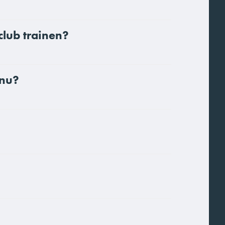
club trainen?
 nu?