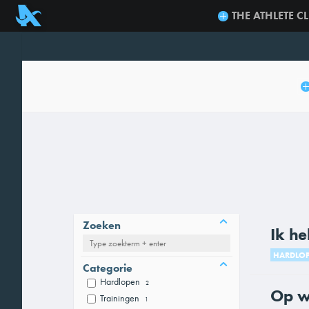
THE ATHLETE C
Zoeken
Ik he
HARDLO
Categorie
Hardlopen
2
Op we
Trainingen
1