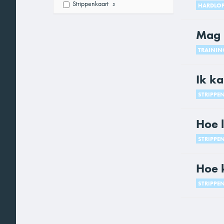
Strippenkaart
HARDLO
3
Mag i
TRAININ
Ik k
STRIPPE
Hoe l
STRIPPE
Hoe 
STRIPPE