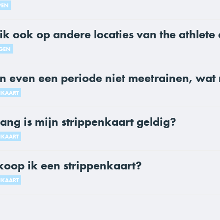
PEN
k ook op andere locaties van the athlete 
GEN
an even een periode niet meetrainen, wat
NKAART
ang is mijn strippenkaart geldig?
NKAART
koop ik een strippenkaart?
NKAART