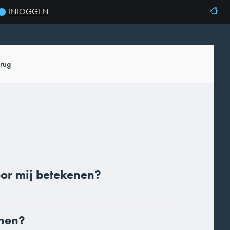
INLOGGEN
rug
oor mij betekenen?
inen?