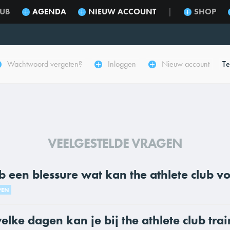
LUB
AGENDA
NIEUW ACCOUNT
SHOP
|
Wachtwoord vergeten?
Inloggen
Nieuw account
Te
VEELGESTELDE VRAGEN
b een blessure wat kan the athlete club v
PEN
lke dagen kan je bij the athlete club tra